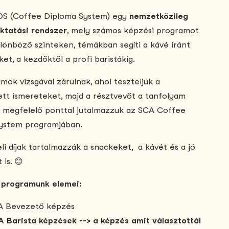
S (Coffee Diploma System) egy
nemzetközileg
oktatási rendszer
, mely számos képzési programot
ülönböző szinteken, témákban segíti a kávé iránt
et, a kezdőktől a profi baristákig.
mok vizsgával zárulnak, ahol teszteljük a
tt ismereteket, majd a résztvevőt a tanfolyam
k megfelelő ponttal jutalmazzuk az SCA Coffee
ystem programjában.
li díjak tartalmazzák a snackeket, a kávét és a jó
 is. 😊
 programunk elemei:
A Bevezető képzés
 Barista képzések --> a képzés amit választottál