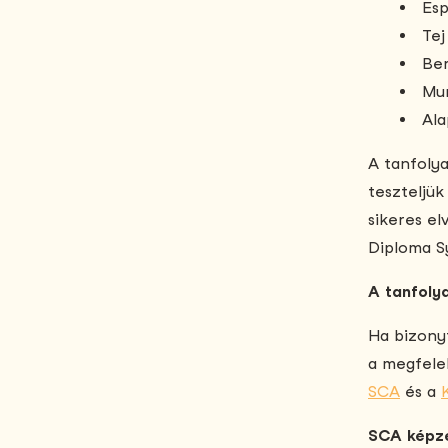
Esp
Tej
Ber
Mu
Ala
A tanfolya
teszteljü
sikeres e
Diploma S
A tanfoly
Ha bizony
a megfelel
SCA
és a
SCA képzé