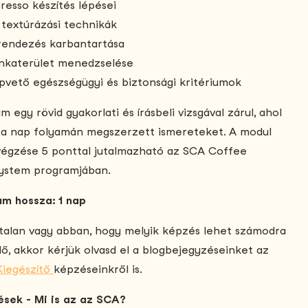
resso készítés lépései
 textúrázási technikák
endezés karbantartása
nkaterület menedzselése
pvető egészségügyi és biztonsági kritériumok
m egy rövid gyakorlati és írásbeli vizsgával zárul, ahol
k a nap folyamán megszerzett ismereteket. A modul
lvégzése 5 ponttal jutalmazható az SCA Coffee
ystem programjában.
am hossza: 1 nap
talan vagy abban, hogy melyik képzés lehet számodra
ő, akkor kérjük olvasd el a blogbejegyzéseinket az
Kiegészítő
képzéseinkről is.
sek - Mi is az az SCA?