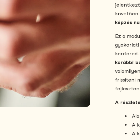
jelentkező
követően
képzés na
Ez a modu
gyakorlati
karriered.
korábbi b
valamilye
frissíteni
fejleszten
A részlet
Ala
A k
A k