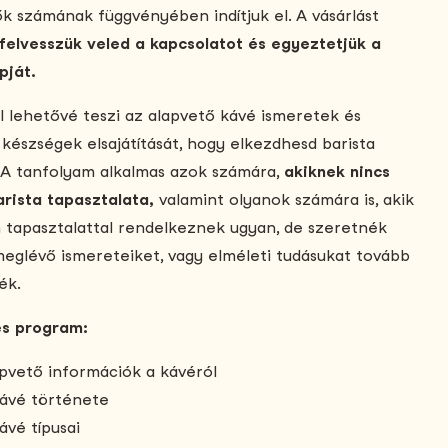
k számának függvényében indítjuk el. A vásárlást
felvesszük veled a kapcsolatot és egyeztetjük a
pját.
l lehetővé teszi az alapvető kávé ismeretek és
 készségek elsajátítását, hogy elkezdhesd barista
 A tanfolyam alkalmas azok számára,
akiknek nincs
arista tapasztalata,
valamint olyanok számára is, akik
n tapasztalattal rendelkeznek ugyan, de szeretnék
 meglévő ismereteiket, vagy elméleti tudásukat tovább
ék.
es program:
pvető információk a kávéról
ávé története
ávé típusai