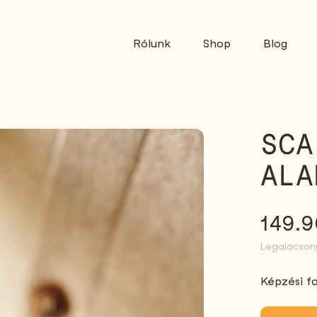
Rólunk
Shop
Blog
SCA
ALA
Norm
149.9
Legalacson
ár
Képzési f