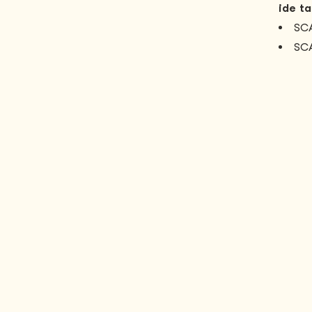
ide ta
SCA
SCA