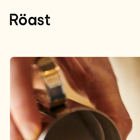
Ugrás a
tartalomhoz
Kihagyás, és
ugrás a
termékadatokra