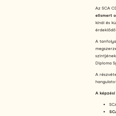
Az SCA CD
elismert 
kínál és k
érdeklődők
A tanfolya
megszerze
szintjéne
Diploma S
A részvéte
hangulatot
A képzési
SC
SCA